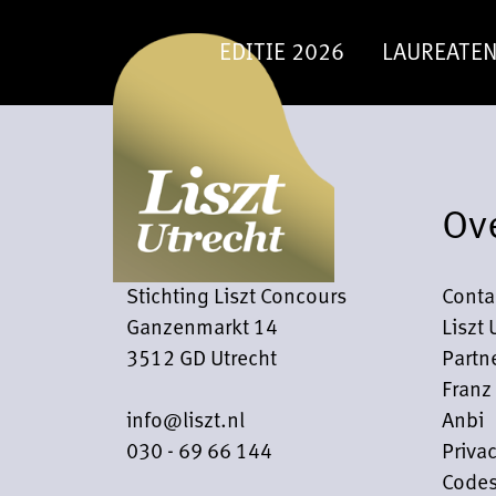
EDITIE 2026
LAUREATE
Contact
Ov
Stichting Liszt Concours
Conta
Ganzenmarkt 14
Liszt 
3512 GD Utrecht
Partn
Franz 
info@liszt.nl
Anbi
030 - 69 66 144
Privac
Codes